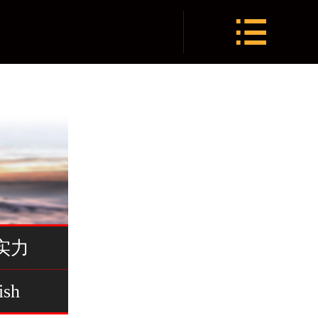
网站首页


关于我们
产品中心
公司优势
公司实力
企业荣誉
联系我们
实力
English
ish