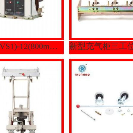
ZN63(VS1)-12(800mm)型手车式户内高压真空断路器