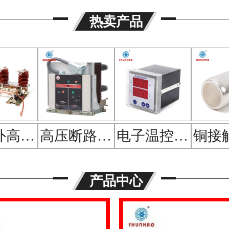
热卖产品
户内外高压开关系列
高压断路器系列
电子温控系列
铜接
产品中心