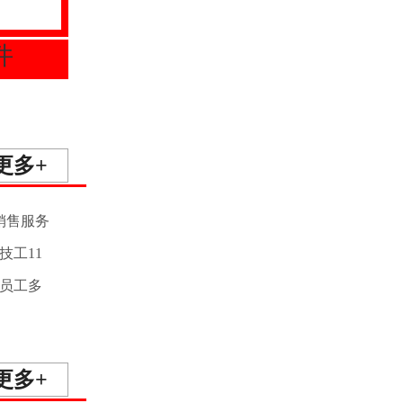
件
更多+
销售服务
技工11
员工多
更多+