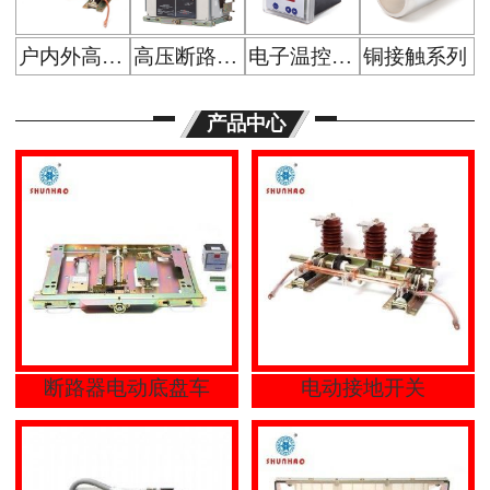
户内外高压开关系列
高压断路器系列
电子温控系列
铜接触系列
产品中心
断路器电动底盘车
电动接地开关