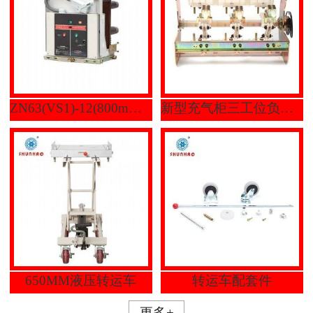
ZN63(VS1)-12(800mm)型手车式户内高压真空断路器
新型充气柜三工位负荷开关
650MM液压转运车
转运车配套件
更多+