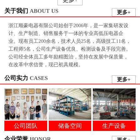
关于我们
ABOUT US
更多+
浙江顺豪电器有限公司始创于2006年，是一家集研发设
计、生产制造、销售服务于一体的专业高低压电器企
业。现有员工200余名，技术人员25名，高级技工11名，
工程师5名，公司生产设备优良、检测设备及手段完善。
公司经全体员工多年励精图治，坚持在发展中保质量，
在改革中求信誉，现已初具规模。
公司实力
CASES
更多+
公司团队
储备空间
生产设备
企业荣誉
HONOR