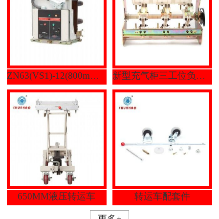
ZN63(VS1)-12(800mm)型手车式户内高压真空断路器
新型充气柜三工位负荷开关
650MM液压转运车
转运车配套件
更多+